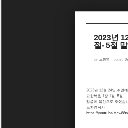
Sketchbook5, 스케치북5
2023년 
절- 5절
Sketchbook5, 스케치북5
노환영
D
by
posted
2023년 12월 24일 주
요한복음 1장 1절- 5절
말씀이 육신으로 오셨습
노환영목사
https://youtu.be/Mcw88